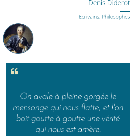
Denis Diderot
Ecrivains, Philosophes