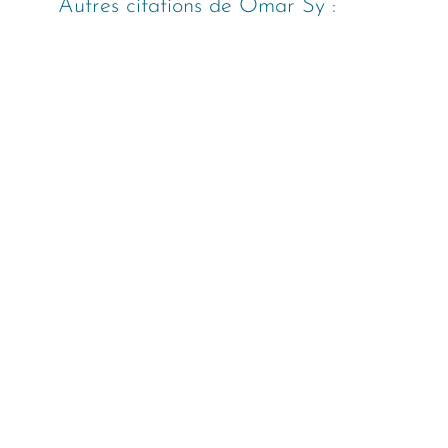
Autres citations de
Omar Sy
: