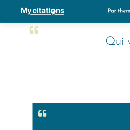
Par the
Qui 