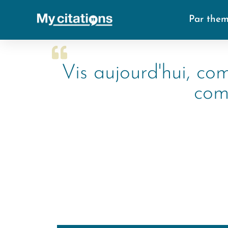
Par the
Vis aujourd'hui, comm
comm